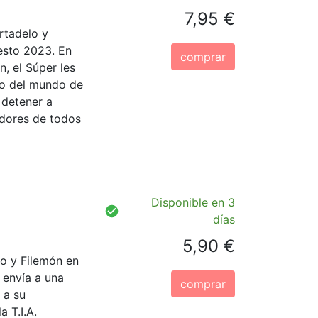
7,95 €
rtadelo y
esto 2023. En
comprar
, el Súper les
to del mundo de
 detener a
adores de todos
Disponible en 3
días
5,90 €
lo y Filemón en
s envía a una
comprar
 a su
a T.I.A.