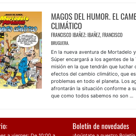
MAGOS DEL HUMOR. EL CAM
CLIMÁTICO
FRANCISCO IBAÑEZ
;
IBAÑEZ, FRANCISCO
BRUGUERA.
En la nueva aventura de Mortadelo y
Súper encargará a los agentes de la T
misión en la que tendrán que luchar 
efectos del cambio climático, que e
problemas en todo el planeta. Los a
afrontarán la situación conforme a s
que como todos sabemos no son ...
io:
Boletín de novedades
es a viernes: De 10:00 a
¡Apúntate a nuestro Boletín