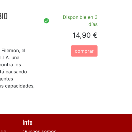
BIO
Disponible en 3
días
14,90 €
 Filemón, el
comprar
.I.A. una
contra los
stá causando
gentes
us capacidades,
Info
 de
Quienes somos