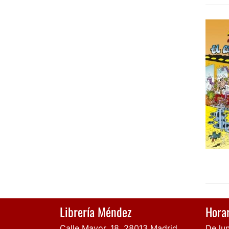
Librería Méndez
Horar
Calle Mayor, 18, 28013 Madrid
De lun