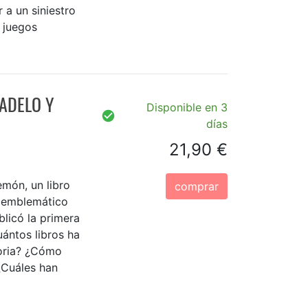
 a un siniestro
 juegos
TADELO Y
Disponible en 3
días
21,90 €
emón, un libro
comprar
s emblemático
licó la primera
ántos libros ha
toria? ¿Cómo
¿Cuáles han