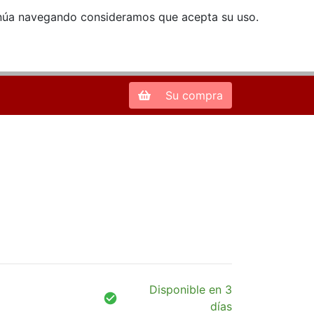
ntinúa navegando consideramos que acepta su uso.
Zona de Clientes
28013 Madrid |
913 66 41 41
| libreriamendez@telefonica.net
Su compra
Disponible en 3
días