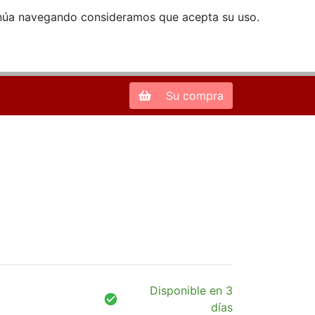
ntinúa navegando consideramos que acepta su uso.
Zona de Clientes
28013 Madrid |
913 66 41 41
| libreriamendez@telefonica.net
Su compra
Disponible en 3
días