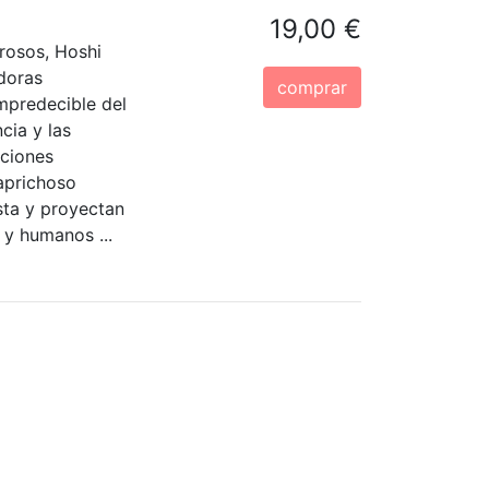
19,00 €
rosos, Hoshi
ldoras
comprar
impredecible del
ncia y las
cciones
aprichoso
ista y proyectan
 y humanos ...