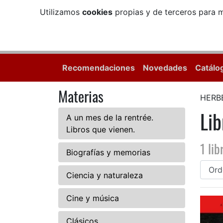
Utilizamos
cookies
propias y de terceros para m
Recomendaciones
Novedades
Catálo
Materias
HERB
Li
A un mes de la rentrée.
Libros que vienen.
1 lib
Biografías y memorias
Ciencia y naturaleza
Cine y música
Clásicos