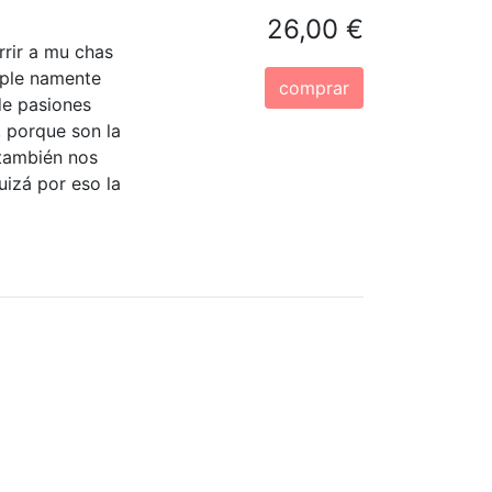
26,00 €
rir a mu chas
a ple namente
comprar
de pasiones
, porque son la
 también nos
uizá por eso la