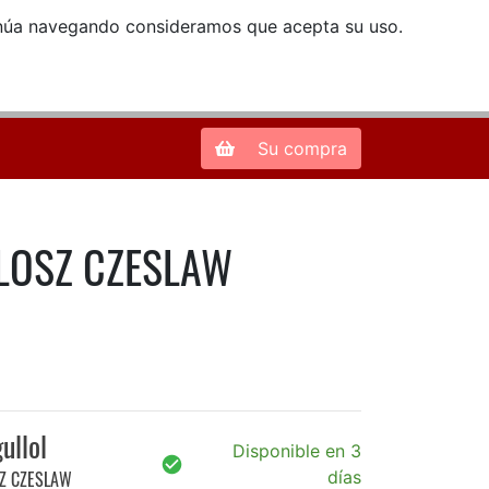
ntinúa navegando consideramos que acepta su uso.
Zona de Clientes
28013 Madrid |
913 66 41 41
| libreriamendez@telefonica.net
Su compra
ILOSZ CZESLAW
ullol
Disponible en 3
SZ CZESLAW
días