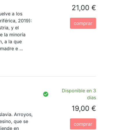
21,00 €
elve a los
iférica, 2019):
comprar
tria, y el
de la minoría
, a la que
madre e ...
Disponible en 3
días
19,00 €
slavia. Arroyos,
esino, que se
comprar
fiende en