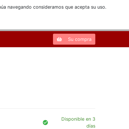
ntinúa navegando consideramos que acepta su uso.
Zona de Clientes
28013 Madrid |
913 66 41 41
| libreriamendez@telefonica.net
Su compra
Disponible en 3
días