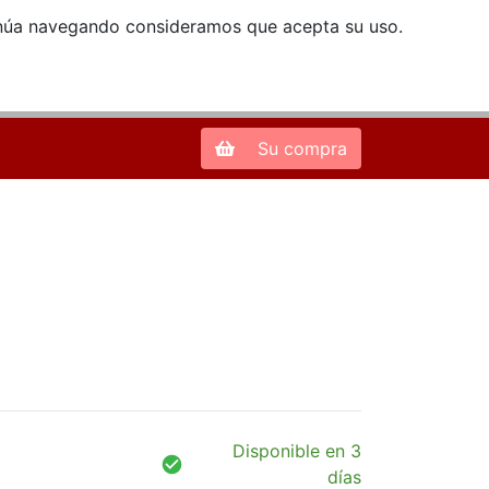
ntinúa navegando consideramos que acepta su uso.
Zona de Clientes
28013 Madrid |
913 66 41 41
| libreriamendez@telefonica.net
Su compra
Disponible en 3
días