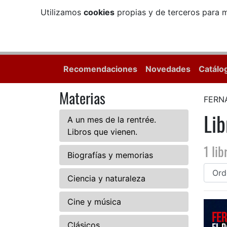
Utilizamos
cookies
propias y de terceros para m
Recomendaciones
Novedades
Catálo
Materias
FERN
Li
A un mes de la rentrée.
Libros que vienen.
1 lib
Biografías y memorias
Ciencia y naturaleza
Cine y música
Clásicos