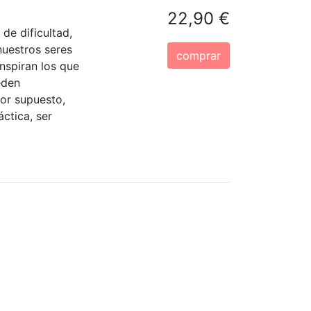
22,90 €
de dificultad,
nuestros seres
comprar
nspiran los que
eden
or supuesto,
ctica, ser