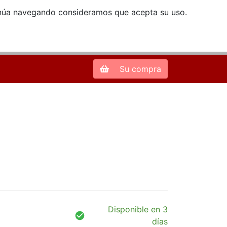
ntinúa navegando consideramos que acepta su uso.
Zona de Clientes
28013 Madrid |
913 66 41 41
| libreriamendez@telefonica.net
Su compra
Disponible en 3
días