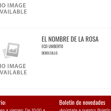
EL NOMBRE DE LA ROSA
ECO UMBERTO
DEBOLSILLO.
io:
Boletín de novedades
es a viernes: De 10:00 a
¡Apúntate a nuestro Boletín