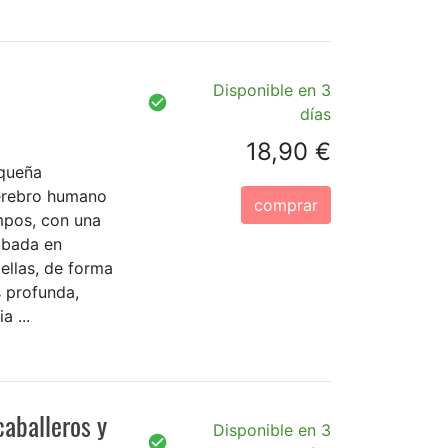
Disponible en 3
días
18,90 €
equeña
cerebro humano
comprar
empos, con una
abada en
 ellas, de forma
s profunda,
a ...
caballeros y
Disponible en 3