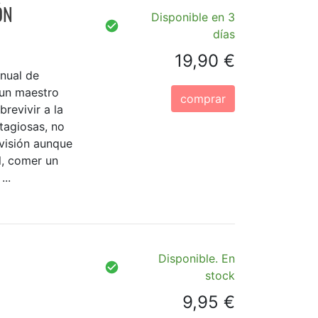
ÓN
Disponible en 3
días
19,90 €
nual de
 un maestro
comprar
revivir a la
tagiosas, no
levisión aunque
l, comer un
..
Disponible. En
stock
9,95 €