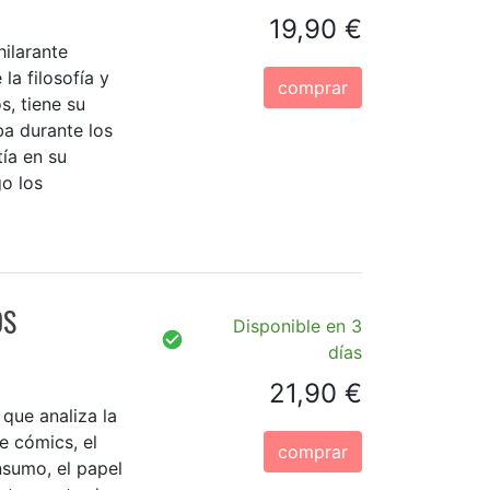
19,90 €
hilarante
la filosofía y
comprar
, tiene su
ba durante los
tía en su
go los
OS
Disponible en 3
días
21,90 €
 que analiza la
de cómics, el
comprar
sumo, el papel