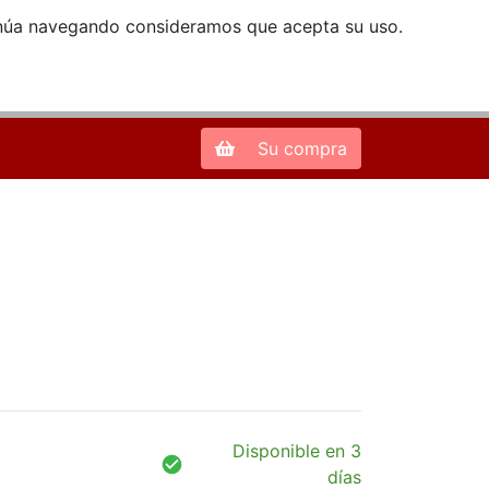
ntinúa navegando consideramos que acepta su uso.
Zona de Clientes
28013 Madrid |
913 66 41 41
| libreriamendez@telefonica.net
Su compra
Disponible en 3
días