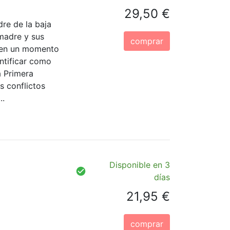
29,50 €
dre de la baja
 madre y sus
comprar
 en un momento
entificar como
a Primera
s conflictos
..
Disponible en 3
días
21,95 €
comprar