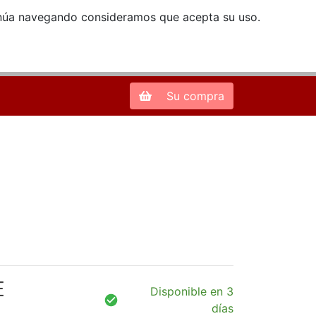
ntinúa navegando consideramos que acepta su uso.
Zona de Clientes
28013 Madrid |
913 66 41 41
| libreriamendez@telefonica.net
Su compra
E
Disponible en 3
días