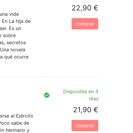
22,90 €
 una vida
 En La hija de
comprar
ser. Es un
te sobre
as, secretos
 Una novela
ra qué ocurre
Disponible en 3
días
21,90 €
irse al Ejército
 Poco sabe de
comprar
sin hermano y