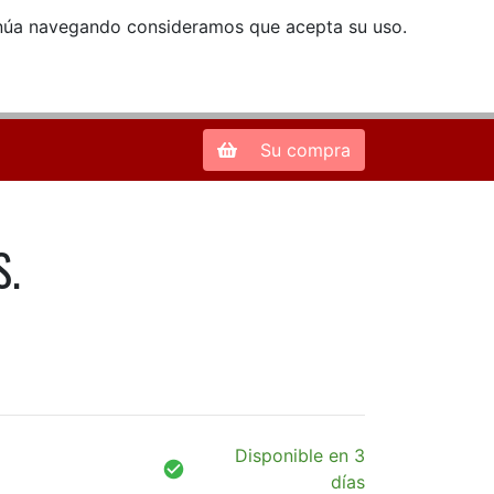
ntinúa navegando consideramos que acepta su uso.
Zona de Clientes
28013 Madrid |
913 66 41 41
| libreriamendez@telefonica.net
Su compra
S.
Disponible en 3
días