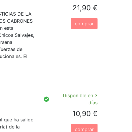
21,90 €
TICIAS DE LA
LOS CABRONES
comprar
 esta
hicos Salvajes,
arsenal
fuerzas del
tucionales. El
Disponible en 3
días
10,90 €
al que ha salido
ía) de la
comprar