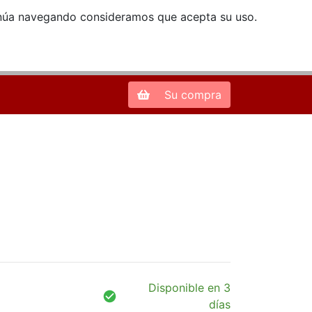
ntinúa navegando consideramos que acepta su uso.
Zona de Clientes
28013 Madrid |
913 66 41 41
| libreriamendez@telefonica.net
Su compra
Disponible en 3
días