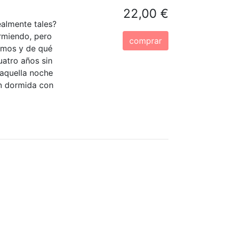
22,00 €
ealmente tales?
rmiendo, pero
comprar
imos y de qué
atro años sin
 aquella noche
on dormida con