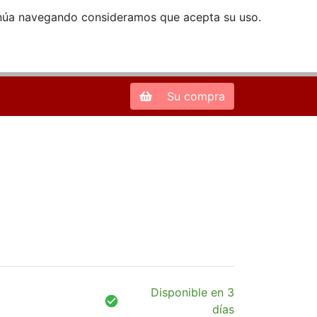
ntinúa navegando consideramos que acepta su uso.
Zona de Clientes
28013 Madrid |
913 66 41 41
| libreriamendez@telefonica.net
Su compra
Disponible en 3
días