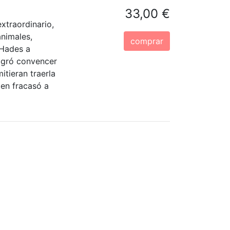
33,00 €
xtraordinario,
nimales,
comprar
 Hades a
logró convencer
itieran traerla
ien fracasó a