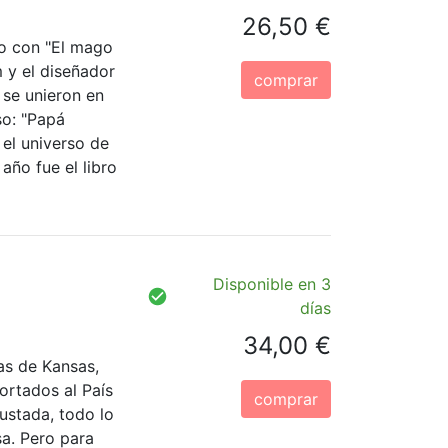
26,50 €
o con "El mago
 y el diseñador
comprar
 se unieron en
so: "Papá
 el universo de
año fue el libro
Disponible en 3
días
34,00 €
as de Kansas,
ortados al País
comprar
ustada, todo lo
sa. Pero para