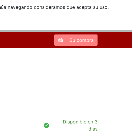
ntinúa navegando consideramos que acepta su uso.
Zona de Clientes
28013 Madrid |
913 66 41 41
| libreriamendez@telefonica.net
Su compra
Disponible en 3
días