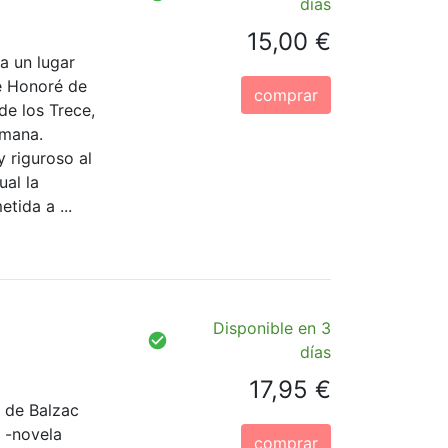
días
15,00 €
a un lugar
de Honoré de
comprar
 de los Trece,
umana.
 riguroso al
al la
tida a ...
Disponible en 3
días
17,95 €
 de Balzac
" -novela
comprar