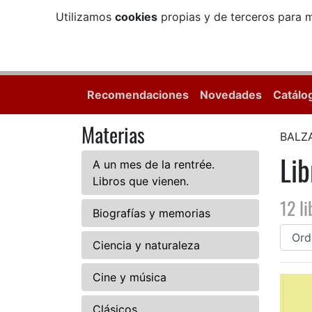
Utilizamos
cookies
propias y de terceros para m
Recomendaciones
Novedades
Catálo
Materias
BALZ
Li
A un mes de la rentrée.
Libros que vienen.
12 li
Biografías y memorias
Ciencia y naturaleza
Cine y música
Clásicos