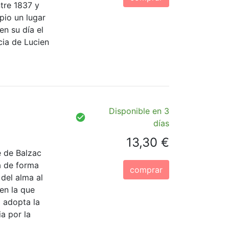
ntre 1837 y
pio un lugar
en su día el
cia de Lucien
Disponible en 3
días
13,30 €
é de Balzac
a de forma
comprar
 del alma al
en la que
o adopta la
a por la