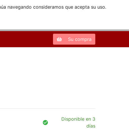
ntinúa navegando consideramos que acepta su uso.
Zona de Clientes
28013 Madrid |
913 66 41 41
| libreriamendez@telefonica.net
Su compra
Disponible en 3
días