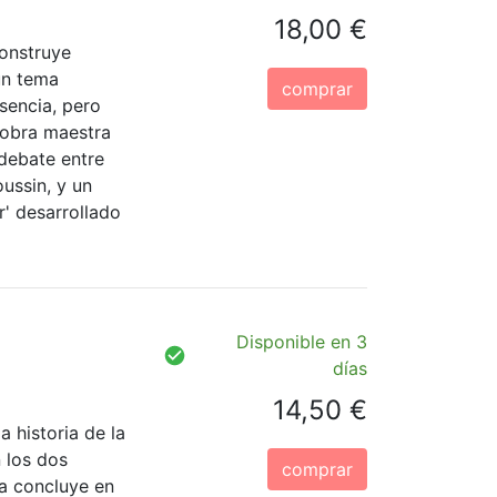
18,00 €
onstruye
un tema
comprar
esencia, pero
a obra maestra
debate entre
oussin, y un
r' desarrollado
Disponible en 3
días
14,50 €
 historia de la
n los dos
comprar
la concluye en