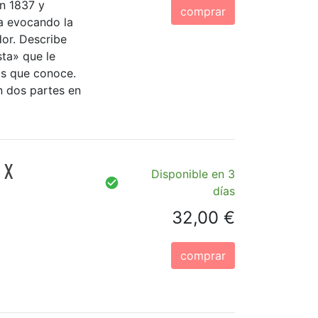
n 1837 y
comprar
a evocando la
or. Describe
ta» que le
as que conoce.
n dos partes en
 X
Disponible en 3
días
32,00 €
comprar