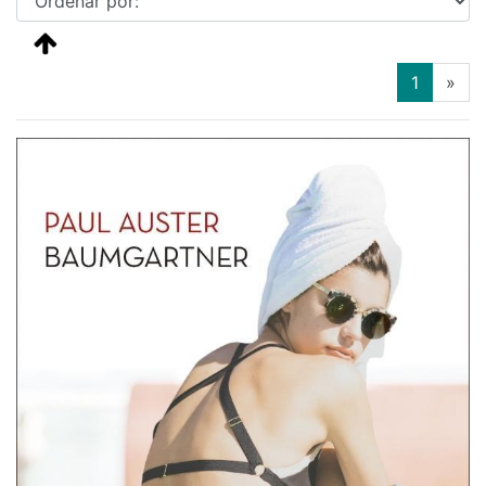
(current
1
»