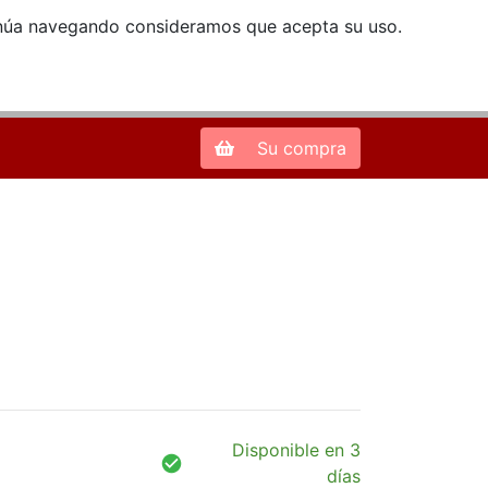
ntinúa navegando consideramos que acepta su uso.
Zona de Clientes
28013 Madrid |
913 66 41 41
| libreriamendez@telefonica.net
Su compra
Disponible en 3
días