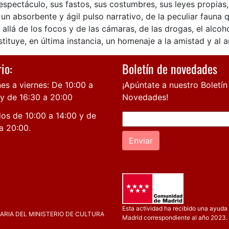
espectáculo, sus fastos, sus costumbres, sus leyes propias,
un absorbente y ágil pulso narrativo, de la peculiar fauna 
allá de los focos y de las cámaras, de las drogas, el alcoho
tituye, en última instancia, un homenaje a la amistad y al a
io:
Boletín de novedades
es a viernes: De 10:00 a
¡Apúntate a nuestro Boletín
 y de 16:30 a 20:00
Novedades!
os de 10:00 a 14:00 y de
a 20:00.
Enviar
Esta actividad ha recibido una ayuda 
RIA DEL MINISTERIO DE CULTURA
Madrid correspondiente al año 2023.