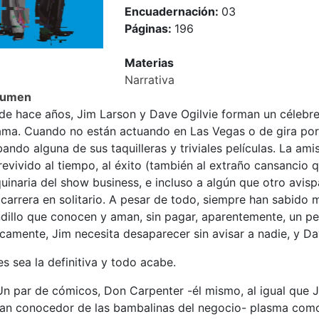
Encuadernación:
03
Páginas:
196
Materias
Narrativa
sumen
de hace años, Jim Larson y Dave Ogilvie forman un céle
fama. Cuando no están actuando en Las Vegas o de gira por
ando alguna de sus taquilleras y triviales películas. La am
evivido al tiempo, al éxito (también al extraño cansancio q
uinaria del show business, e incluso a algún que otro avi
 carrera en solitario. A pesar de todo, siempre han sabido
dillo que conocen y aman, sin pagar, aparentemente, un pe
licamente, Jim necesita desaparecer sin avisar a nadie, y 
s sea la definitiva y todo acabe.
Un par de cómicos, Don Carpenter -él mismo, al igual que J
ran conocedor de las bambalinas del negocio- plasma como