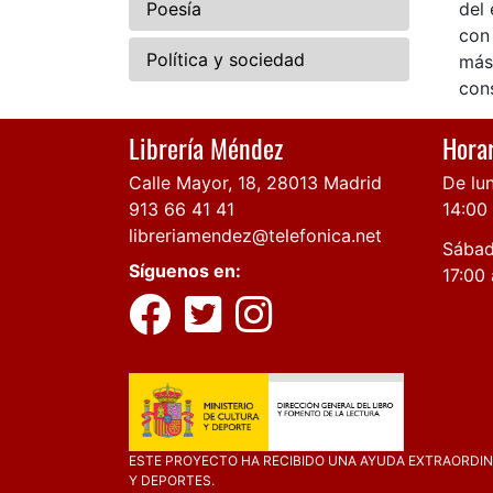
Poesía
del 
con 
Política y sociedad
más 
cons
Librería Méndez
Horar
Calle Mayor, 18, 28013 Madrid
De lun
913 66 41 41
14:00
libreriamendez@telefonica.net
Sábad
Síguenos en:
17:00 
ESTE PROYECTO HA RECIBIDO UNA AYUDA EXTRAORDINA
Y DEPORTES.