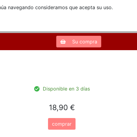
ntinúa navegando consideramos que acepta su uso.
Zona de Clientes
28013 Madrid |
913 66 41 41
| libreriamendez@telefonica.net
Su compra
Disponible en 3 días
18,90 €
comprar