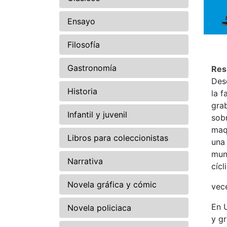
Ensayo
Filosofía
Gastronomía
Re
Des
Historia
la 
grab
Infantil y juvenil
sobr
maq
Libros para coleccionistas
una
mun
Narrativa
cíc
Novela gráfica y cómic
vece
En 
Novela policiaca
y g