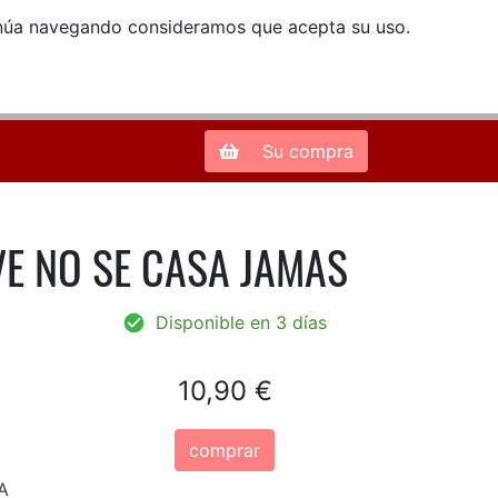
ntinúa navegando consideramos que acepta su uso.
Zona de Clientes
28013 Madrid |
913 66 41 41
| libreriamendez@telefonica.net
Su compra
VE NO SE CASA JAMAS
Disponible en 3 días
10,90 €
comprar
A