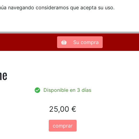
ntinúa navegando consideramos que acepta su uso.
Zona de Clientes
28013 Madrid |
913 66 41 41
| libreriamendez@telefonica.net
Su compra
he
Disponible en 3 días
25,00 €
comprar