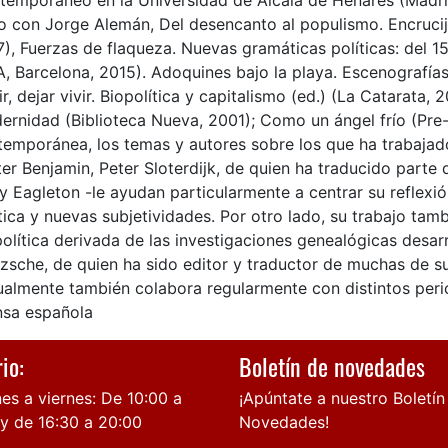
temporáneo en la Universidad de Alcalá de Henares (Madrid
to con Jorge Alemán, Del desencanto al populismo. Encruc
7), Fuerzas de flaqueza. Nuevas gramáticas políticas: del 
, Barcelona, 2015). Adoquines bajo la playa. Escenografías
r, dejar vivir. Biopolítica y capitalismo (ed.) (La Catarata, 2
rnidad (Biblioteca Nueva, 2001); Como un ángel frío (Pre-T
temporánea, los temas y autores sobre los que ha trabajad
er Benjamin, Peter Sloterdijk, de quien ha traducido parte d
y Eagleton -le ayudan particularmente a centrar su reflexión
tica y nuevas subjetividades. Por otro lado, su trabajo tam
olítica derivada de las investigaciones genealógicas desar
zsche, de quien ha sido editor y traductor de muchas de su
ualmente también colabora regularmente con distintos perió
nsa española
io:
Boletín de novedades
es a viernes: De 10:00 a
¡Apúntate a nuestro Boletín
 y de 16:30 a 20:00
Novedades!