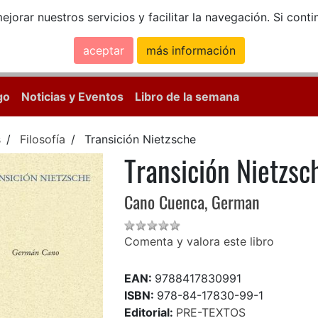
ejorar nuestros servicios y facilitar la navegación. Si co
aceptar
más información
Calle Mayor, 18, 
go
Noticias y Eventos
Libro de la semana
s
Filosofía
Transición Nietzsche
Transición Nietzsc
Cano Cuenca, German
Comenta y valora este libro
EAN:
9788417830991
ISBN:
978-84-17830-99-1
Editorial:
PRE-TEXTOS