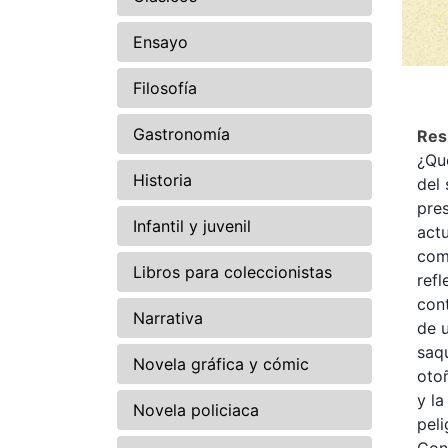
Ensayo
Filosofía
Gastronomía
Re
¿Qu
Historia
del 
pres
Infantil y juvenil
act
como
Libros para coleccionistas
refl
con
Narrativa
de u
saq
Novela gráfica y cómic
otoñ
y la
Novela policiaca
pel