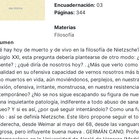
Encuadernación:
03
Páginas:
344
Materias
Filosofía
sumen
é hay hoy de muerto y de vivo en la filosofía de Nietzsch
siglo XXI, esta pregunta debería plantearse de otro modo:
ente? ; ¿qué diría de nosotros hoy? . ¿Más que verlo como 
ualidad en su ofensiva capacidad de vernos nosotros más 
 muertos en vida, aún moviéndonos, perplejos, en nuestras 
exión, ofensiva, irritante, monstruosa, en nuestra resistenc
temporáneo? ¿No se nos sigue escapando su figura de nues
na inquietante patología, indiferente a todo abuso de san
ueo? Y si es así, ¿por qué seguir intentándolo? Como una f
o : así se definía Nietzsche. Este libro propone seguir el t
 derecha, desde Weimar al mayo del 68, desde las vanguardi
igrosa, pero influyente buena nueva . GERMÁN CANO. Profe