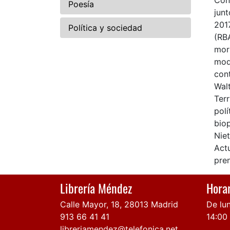
Con
Poesía
jun
201
Política y sociedad
(RBA
mori
mode
con
Walt
Terr
polí
biop
Niet
Act
pre
Librería Méndez
Horar
Calle Mayor, 18, 28013 Madrid
De lun
913 66 41 41
14:00
libreriamendez@telefonica.net