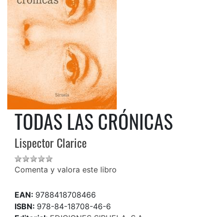
TODAS LAS CRÓNICAS
Lispector Clarice
Comenta y valora este libro
EAN:
9788418708466
ISBN:
978-84-18708-46-6