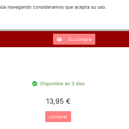
ntinúa navegando consideramos que acepta su uso.
Zona de Clientes
28013 Madrid |
913 66 41 41
| libreriamendez@telefonica.net
Su compra
Disponible en 3 días
13,95 €
comprar