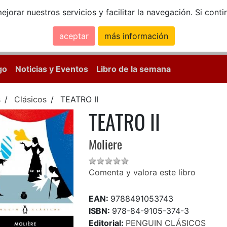
ejorar nuestros servicios y facilitar la navegación. Si co
aceptar
más información
Calle Mayor, 18, 
go
Noticias y Eventos
Libro de la semana
s
Clásicos
TEATRO II
TEATRO II
Moliere
Comenta y valora este libro
EAN:
9788491053743
ISBN:
978-84-9105-374-3
Editorial:
PENGUIN CLÁSICOS