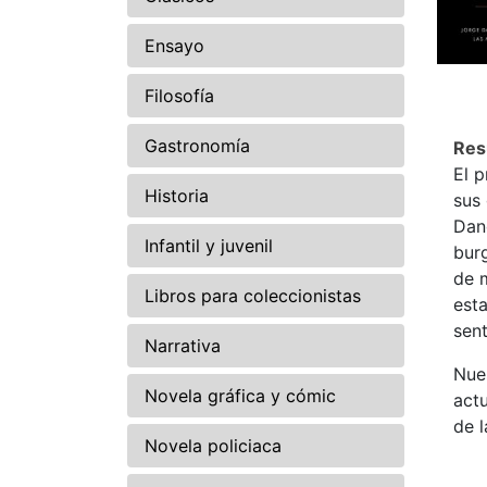
Ensayo
Filosofía
Gastronomía
Re
El 
Historia
sus 
Dand
Infantil y juvenil
burg
de m
Libros para coleccionistas
esta
sent
Narrativa
Nues
Novela gráfica y cómic
actu
de 
Novela policiaca