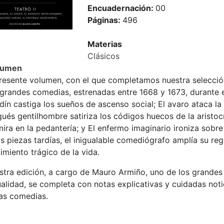
Encuadernación:
00
Páginas:
496
Materias
Clásicos
sumen
presente volumen, con el que completamos nuestra selección
grandes comedias, estrenadas entre 1668 y 1673, durante el
ín castiga los sueños de ascenso social; El avaro ataca la c
ués gentilhombre satiriza los códigos huecos de la aristoc
ira en la pedantería; y El enfermo imaginario ironiza sobre 
s piezas tardías, el inigualable comediógrafo amplía su re
imiento trágico de la vida.
tra edición, a cargo de Mauro Armiño, uno de los grandes tr
alidad, se completa con notas explicativas y cuidadas notic
las comedias.