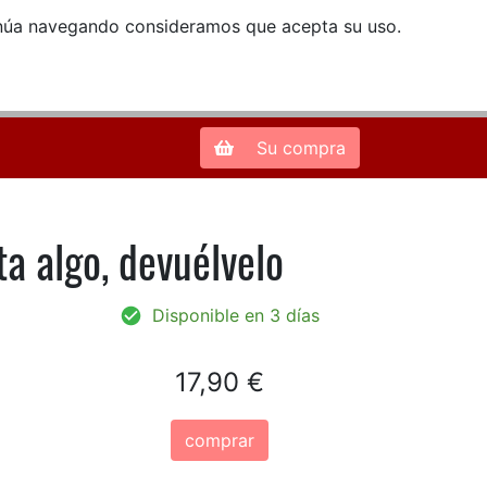
ntinúa navegando consideramos que acepta su uso.
Zona de Clientes
28013 Madrid |
913 66 41 41
| libreriamendez@telefonica.net
Su compra
ta algo, devuélvelo
Disponible en 3 días
17,90 €
comprar