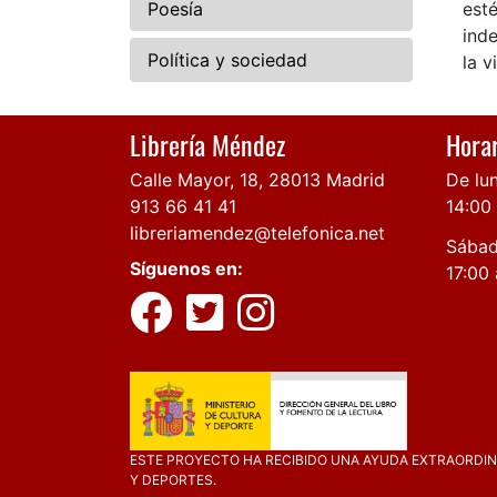
Poesía
est
inde
Política y sociedad
la v
Librería Méndez
Horar
Calle Mayor, 18, 28013 Madrid
De lun
913 66 41 41
14:00
libreriamendez@telefonica.net
Sábad
Síguenos en:
17:00 
ESTE PROYECTO HA RECIBIDO UNA AYUDA EXTRAORDINA
Y DEPORTES.