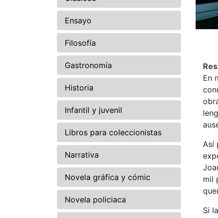
Ensayo
Filosofía
Gastronomía
Re
En m
Historia
conm
obra
Infantil y juvenil
leng
aus
Libros para coleccionistas
Así 
Narrativa
expe
Joa
Novela gráfica y cómic
mil
que
Novela policiaca
Si l