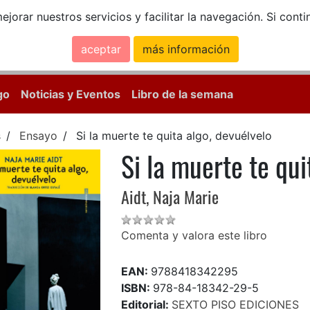
ejorar nuestros servicios y facilitar la navegación. Si co
aceptar
más información
Calle Mayor, 18, 
go
Noticias y Eventos
Libro de la semana
s
Ensayo
Si la muerte te quita algo, devuélvelo
Si la muerte te qui
Aidt, Naja Marie
Comenta y valora este libro
EAN:
9788418342295
ISBN:
978-84-18342-29-5
Editorial:
SEXTO PISO EDICIONES