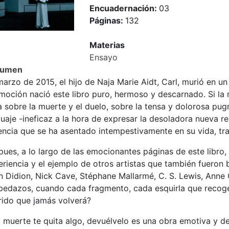
Encuadernación:
03
Páginas:
132
Materias
Ensayo
sumen
arzo de 2015, el hijo de Naja Marie Aidt, Carl, murió en un 
oción nació este libro puro, hermoso y descarnado. Si la 
 sobre la muerte y el duelo, sobre la tensa y dolorosa pug
uaje -ineficaz a la hora de expresar la desoladora nueva r
encia que se ha asentado intempestivamente en su vida, tr
pues, a lo largo de las emocionantes páginas de este libro,
riencia y el ejemplo de otros artistas que también fueron
n Didion, Nick Cave, Stéphane Mallarmé, C. S. Lewis, Anne
 pedazos, cuando cada fragmento, cada esquirla que recoge
rido que jamás volverá?
a muerte te quita algo, devuélvelo es una obra emotiva y d