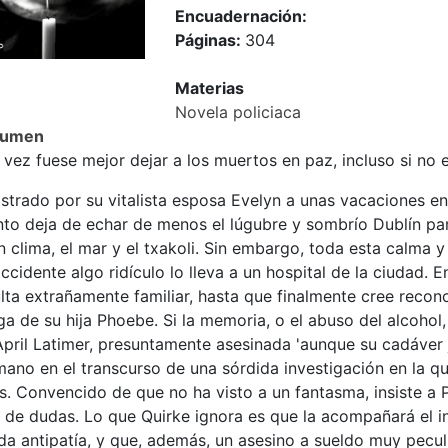
Encuadernación:
Páginas:
304
Materias
Novela policiaca
sumen
 vez fuese mejor dejar a los muertos en paz, incluso si no
strado por su vitalista esposa Evelyn a unas vacaciones en
nto deja de echar de menos el lúgubre y sombrío Dublín par
n clima, el mar y el txakoli. Sin embargo, toda esta calm
ccidente algo ridículo lo lleva a un hospital de la ciudad. E
lta extrañamente familiar, hasta que finalmente cree recono
a de su hija Phoebe. Si la memoria, o el abuso del alcohol,
April Latimer, presuntamente asesinada 'aunque su cadáver 
ano en el transcurso de una sórdida investigación en la qu
s. Convencido de que no ha visto a un fantasma, insiste a 
r de dudas. Lo que Quirke ignora es que la acompañará el i
da antipatía, y que, además, un asesino a sueldo muy pecul