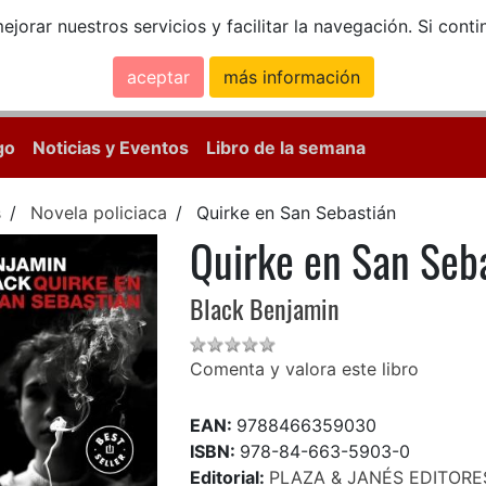
ejorar nuestros servicios y facilitar la navegación. Si co
aceptar
más información
Calle Mayor, 18, 
go
Noticias y Eventos
Libro de la semana
s
Novela policiaca
Quirke en San Sebastián
Quirke en San Seb
Black Benjamin
Comenta y valora este libro
EAN:
9788466359030
ISBN:
978-84-663-5903-0
Editorial:
PLAZA & JANÉS EDITORES