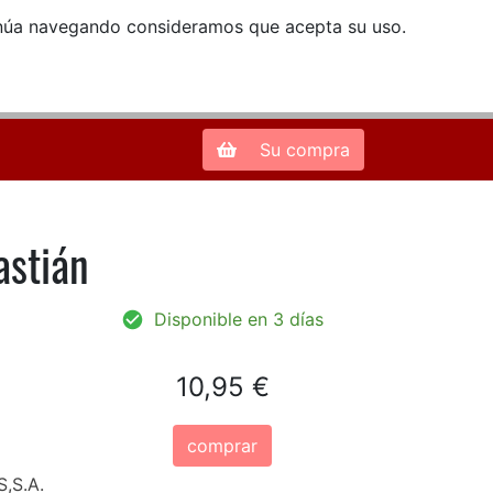
ntinúa navegando consideramos que acepta su uso.
Zona de Clientes
28013 Madrid |
913 66 41 41
| libreriamendez@telefonica.net
Su compra
astián
Disponible en 3 días
10,95 €
comprar
,S.A.