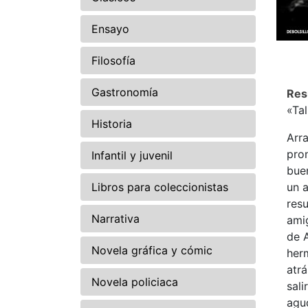
Ensayo
Filosofía
Gastronomía
Re
«Tal
Historia
Arra
pro
Infantil y juvenil
bue
Libros para coleccionistas
un a
resu
Narrativa
amig
de 
Novela gráfica y cómic
herm
atrá
Novela policiaca
sali
agu