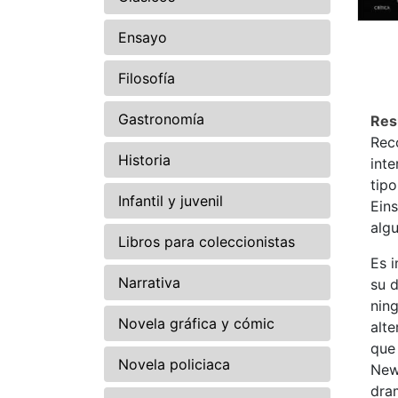
Ensayo
Filosofía
Gastronomía
Re
Rec
Historia
inte
tipo
Infantil y juvenil
Eins
algu
Libros para coleccionistas
Es i
Narrativa
su d
ning
Novela gráfica y cómic
alte
que
Novela policiaca
Newt
dram