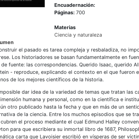
Encuadernación:
Páginas:
700
Materias
Ciencia y naturaleza
sumen
onstruir el pasado es tarea compleja y resbaladiza, no imp
rese. Los historiadores se basan fundamentalmente en fuent
 de fuente: las correspondencias. Querido Isaac, querido A
tein - reproduce, explicando el contexto en el que fueron 
nos de los mejores científicos de la historia.
mposible dar idea de la variedad de temas que tratan las c
imensión humana y personal, como en la científica e instituc
ún otro publicado hasta la fecha y que en más de un sentido
rnativa de la ciencia. Entre los muchos episodios que se tra
 cubren el proceso mediante el cual Edmund Halley convenci
on para que escribiera su inmortal libro de 1687, Philosoph
ática carta que Lavoisier escribió en vísperas de ser vícti