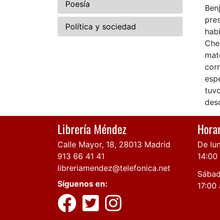
Poesía
Benj
pres
Política y sociedad
habí
Che
mate
corr
espe
tuvo
des
Librería Méndez
Horar
Calle Mayor, 18, 28013 Madrid
De lun
913 66 41 41
14:00
libreriamendez@telefonica.net
Sábad
Síguenos en:
17:00 