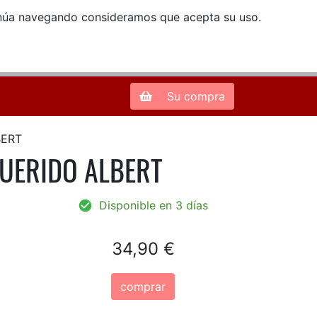
ntinúa navegando consideramos que acepta su uso.
Zona de Clientes
28013 Madrid |
913 66 41 41
| libreriamendez@telefonica.net
Su compra
BERT
QUERIDO ALBERT
Disponible en 3 días
34,90 €
comprar