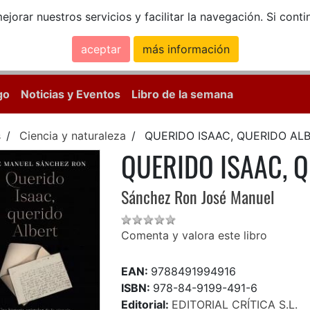
ejorar nuestros servicios y facilitar la navegación. Si co
aceptar
más información
Calle Mayor, 18, 
go
Noticias y Eventos
Libro de la semana
s
Ciencia y naturaleza
QUERIDO ISAAC, QUERIDO AL
QUERIDO ISAAC, 
Sánchez Ron José Manuel
Comenta y valora este libro
EAN:
9788491994916
ISBN:
978-84-9199-491-6
Editorial:
EDITORIAL CRÍTICA S.L.