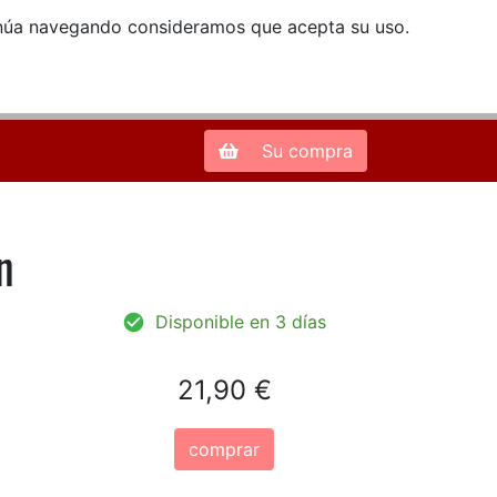
ntinúa navegando consideramos que acepta su uso.
Zona de Clientes
28013 Madrid |
913 66 41 41
| libreriamendez@telefonica.net
Su compra
n
Disponible en 3 días
21,90 €
comprar