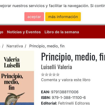
ejorar nuestros servicios y facilitar la navegación. Si co
aceptar
más información
Calle Mayor, 18, 
go
Noticias y Eventos
Libro de la semana
s
Narrativa
Principio, medio, fin
Principio, medio, fi
Luiselli Valeria
Comenta y valora este libro
EAN:
9791388111006
ISBN:
979-1-388-11100-6
Editorial:
Feltrinelli Editores