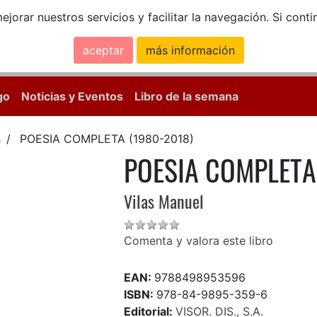
ejorar nuestros servicios y facilitar la navegación. Si co
aceptar
más información
Calle Mayor, 18, 
go
Noticias y Eventos
Libro de la semana
s
POESIA COMPLETA (1980-2018)
POESIA COMPLETA
Vilas Manuel
Comenta y valora este libro
EAN:
9788498953596
ISBN:
978-84-9895-359-6
Editorial:
VISOR. DIS., S.A.