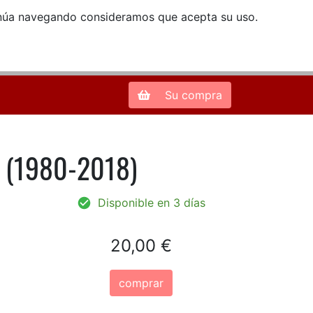
ntinúa navegando consideramos que acepta su uso.
Zona de Clientes
28013 Madrid |
913 66 41 41
| libreriamendez@telefonica.net
Su compra
 (1980-2018)
Disponible en 3 días
20,00 €
comprar