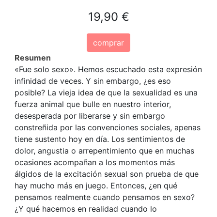
19,90 €
comprar
Resumen
«Fue solo sexo». Hemos escuchado esta expresión
infinidad de veces. Y sin embargo, ¿es eso
posible? La vieja idea de que la sexualidad es una
fuerza animal que bulle en nuestro interior,
desesperada por liberarse y sin embargo
constreñida por las convenciones sociales, apenas
tiene sustento hoy en día. Los sentimientos de
dolor, angustia o arrepentimiento que en muchas
ocasiones acompañan a los momentos más
álgidos de la excitación sexual son prueba de que
hay mucho más en juego. Entonces, ¿en qué
pensamos realmente cuando pensamos en sexo?
¿Y qué hacemos en realidad cuando lo