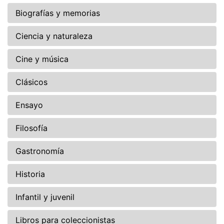
Biografías y memorias
Ciencia y naturaleza
Cine y música
Clásicos
Ensayo
Filosofía
Gastronomía
Historia
Infantil y juvenil
Libros para coleccionistas