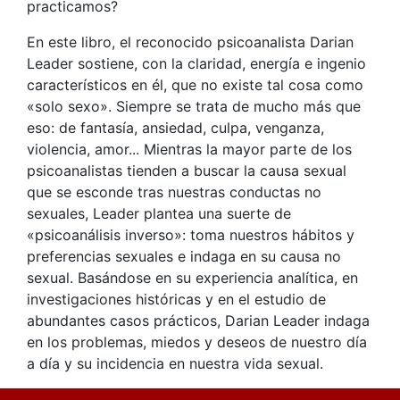
practicamos?
En este libro, el reconocido psicoanalista Darian
Leader sostiene, con la claridad, energía e ingenio
característicos en él, que no existe tal cosa como
«solo sexo». Siempre se trata de mucho más que
eso: de fantasía, ansiedad, culpa, venganza,
violencia, amor... Mientras la mayor parte de los
psicoanalistas tienden a buscar la causa sexual
que se esconde tras nuestras conductas no
sexuales, Leader plantea una suerte de
«psicoanálisis inverso»: toma nuestros hábitos y
preferencias sexuales e indaga en su causa no
sexual. Basándose en su experiencia analítica, en
investigaciones históricas y en el estudio de
abundantes casos prácticos, Darian Leader indaga
en los problemas, miedos y deseos de nuestro día
a día y su incidencia en nuestra vida sexual.