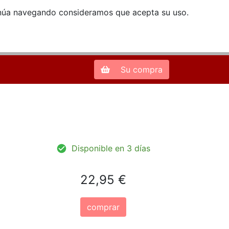
ntinúa navegando consideramos que acepta su uso.
Zona de Clientes
28013 Madrid |
913 66 41 41
| libreriamendez@telefonica.net
Su compra
Disponible en 3 días
22,95 €
comprar