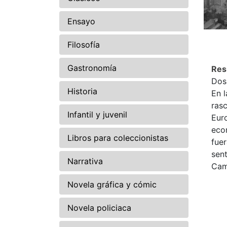
Ensayo
Filosofía
Gastronomía
Re
Dos
Historia
En 
rasc
Infantil y juvenil
Eur
eco
Libros para coleccionistas
fue
sent
Narrativa
Cam
Novela gráfica y cómic
Novela policiaca