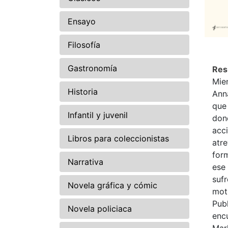
Ensayo
Filosofía
Gastronomía
Re
Mien
Historia
Ann
que 
Infantil y juvenil
don
acci
Libros para coleccionistas
atre
form
Narrativa
ese
sufr
Novela gráfica y cómic
mot
Pub
Novela policiaca
encu