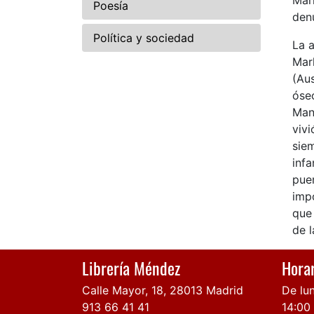
Marl
Poesía
denu
Política y sociedad
La a
Mar
(Aus
óseo
Man
vivi
siem
infa
puer
impo
que 
de l
Librería Méndez
Horar
Calle Mayor, 18, 28013 Madrid
De lun
913 66 41 41
14:00