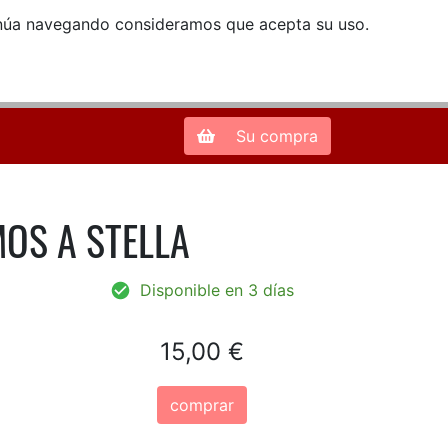
ntinúa navegando consideramos que acepta su uso.
Zona de Clientes
28013 Madrid |
913 66 41 41
| libreriamendez@telefonica.net
Su compra
OS A STELLA
Disponible en 3 días
15,00 €
comprar