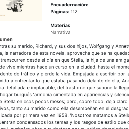
Encuadernación:
Páginas:
112
Materias
Narrativa
sumen
tras su marido, Richard, y sus dos hijos, Wolfgang y Annet
a, la narradora de esta novela, aprovecha que se ha quedad
transcurren desde el día en que Stella, la hija de una amiga 
de vive mientras hace un curso en la ciudad, hasta el mom
dente de tráfico y pierde la vida. Empujada a escribir por 
vido a enfrentar lo que estaba pasando delante de ella, An
a detallada e implacable, del trastorno que supone la lleg
 hogar burgués 'armonía cimentada en apariencias y silenci
e Stella en esos pocos meses; pero, sobre todo, deja claro
ivos, tanto su marido como ella desempeñan en el desgraci
licada por primera vez en 1958, 'Nosotros matamos a Stella
entran condensados los temas y los rasgos de estilo que ca