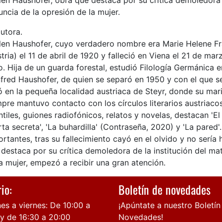
en Haushofer, obra que destaca por su crítica demoledora d
ncia de la opresión de la mujer.
utora.
len Haushofer, cuyo verdadero nombre era Marie Helene Fra
tria) el 11 de abril de 1920 y falleció en Viena el 21 de m
. Hija de un guarda forestal, estudió Filología Germánica 
fred Haushofer, de quien se separó en 1950 y con el que s
ó en la pequeña localidad austriaca de Steyr, donde su mari
pre mantuvo contacto con los círculos literarios austriac
ntiles, guiones radiofónicos, relatos y novelas, destacan 'El
ta secreta', 'La buhardilla' (Contraseña, 2020) y 'La pared
rtantes, tras su fallecimiento cayó en el olvido y no sería
destaca por su crítica demoledora de la institución del ma
a mujer, empezó a recibir una gran atención.
io:
Boletín de novedades
es a viernes: De 10:00 a
¡Apúntate a nuestro Boletín
 y de 16:30 a 20:00
Novedades!