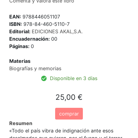
Comenta y valora este libro
EAN:
9788446051107
ISBN:
978-84-460-5110-7
Editorial:
EDICIONES AKAL,S.A.
Encuadernación:
00
Páginas:
0
Materias
Biografías y memorias
Disponible en 3 días
25,00 €
comprar
Resumen
«Todo el país vibra de indignación ante esos
desalmados que quieren, por el fuego y el terror,