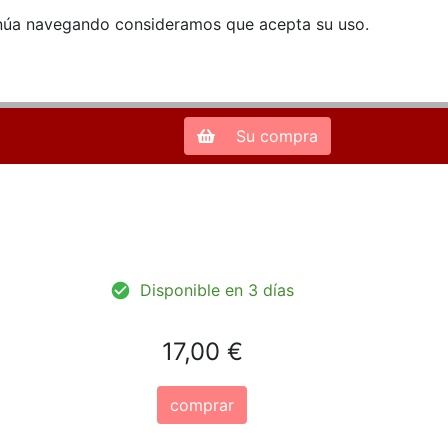
ntinúa navegando consideramos que acepta su uso.
Zona de Clientes
28013 Madrid |
913 66 41 41
| libreriamendez@telefonica.net
Su compra
Disponible en 3 días
17,00 €
comprar