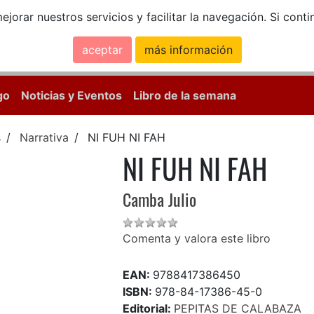
ejorar nuestros servicios y facilitar la navegación. Si co
aceptar
más información
Calle Mayor, 18, 
go
Noticias y Eventos
Libro de la semana
s
Narrativa
NI FUH NI FAH
NI FUH NI FAH
Camba Julio
Comenta y valora este libro
EAN:
9788417386450
ISBN:
978-84-17386-45-0
Editorial:
PEPITAS DE CALABAZA