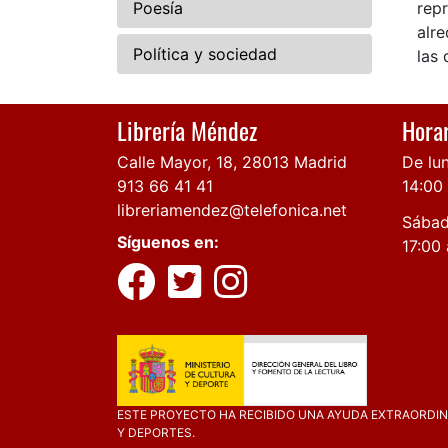
Poesía
repr
alre
Política y sociedad
las 
Librería Méndez
Horar
Calle Mayor, 18, 28013 Madrid
De lun
913 66 41 41
14:00
libreriamendez@telefonica.net
Sábad
Síguenos en:
17:00 
ESTE PROYECTO HA RECIBIDO UNA AYUDA EXTRAORDINA
Y DEPORTES.