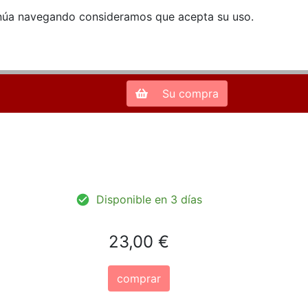
ntinúa navegando consideramos que acepta su uso.
Zona de Clientes
28013 Madrid |
913 66 41 41
| libreriamendez@telefonica.net
Su compra
Disponible en 3 días
23,00 €
comprar