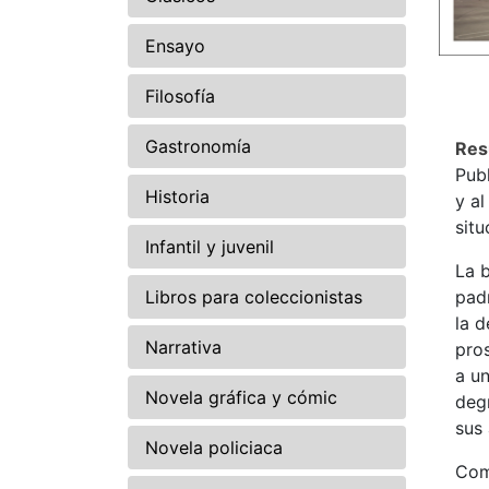
Ensayo
Filosofía
Gastronomía
Re
Pub
Historia
y a
sit
Infantil y juvenil
La b
Libros para coleccionistas
pad
la d
Narrativa
pros
a u
Novela gráfica y cómic
deg
sus 
Novela policiaca
Com