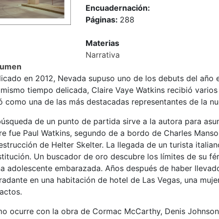
Encuadernación:
Páginas:
288
Materias
Narrativa
sumen
licado en 2012, Nevada supuso uno de los debuts del año 
l mismo tiempo delicada, Claire Vaye Watkins recibió vario
uó como una de las más destacadas representantes de la nue
úsqueda de un punto de partida sirve a la autora para asum
re fue Paul Watkins, segundo de a bordo de Charles Manson
estrucción de Helter Skelter. La llegada de un turista italia
titución. Un buscador de oro descubre los límites de su fé
na adolescente embarazada. Años después de haber llevado
radante en una habitación de hotel de Las Vegas, una muje
actos.
o ocurre con la obra de Cormac McCarthy, Denis Johnson,