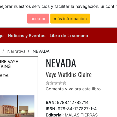
ejorar nuestros servicios y facilitar la navegación. Si co
aceptar
más información
Calle Mayor, 18, 
go
Noticias y Eventos
Libro de la semana
s
Narrativa
NEVADA
NEVADA
Vaye Watkins Claire
Comenta y valora este libro
EAN:
9788412782714
ISBN:
978-84-127827-1-4
Editorial:
MALAS TIERRAS