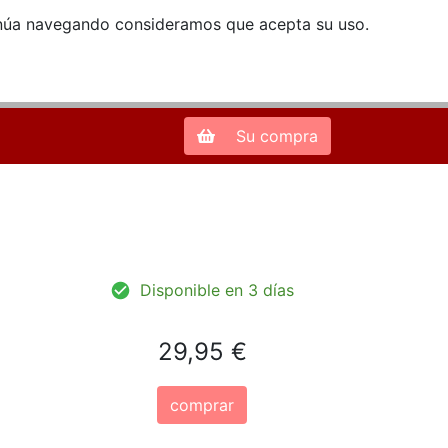
ntinúa navegando consideramos que acepta su uso.
Zona de Clientes
28013 Madrid |
913 66 41 41
| libreriamendez@telefonica.net
Su compra
Disponible en 3 días
29,95 €
comprar