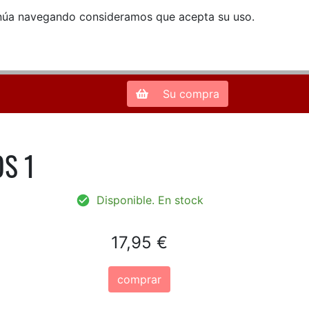
ntinúa navegando consideramos que acepta su uso.
Zona de Clientes
28013 Madrid |
913 66 41 41
| libreriamendez@telefonica.net
Su compra
OS 1
Disponible. En stock
17,95 €
comprar