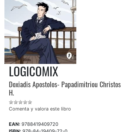
LOGICOMIX
Doxiadis Apostolos- Papadimitriou Christos
H.
Comenta y valora este libro
EAN:
9788419409720
ISBN:
978-84-19409-72-0