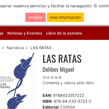
ejorar nuestros servicios y facilitar la navegación. Si co
aceptar
más información
Calle Mayor, 18, 
go
Noticias y Eventos
Libro de la semana
s
Narrativa
LAS RATAS
LAS RATAS
Delibes Miguel
Comenta y valora este libro
EAN:
9788423357222
ISBN:
978-84-233-5722-2
Editorial:
ESPASA