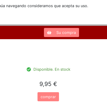
ntinúa navegando consideramos que acepta su uso.
Zona de Clientes
28013 Madrid |
913 66 41 41
| libreriamendez@telefonica.net
Su compra
Disponible. En stock
9,95 €
comprar