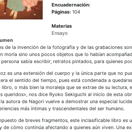
Encuadernación:
Páginas:
104
Materias
Ensayo
sumen
s de la invención de la fotografía y de las grabaciones so
en moría sino unos pocos objetos que lo habían acompañado;
a persona sabía escribir; retratos pintados, para quienes p
voz es una extensión del cuerpo y la única parte que no pu
ltera el sentido del tiempo, pues está condenada a quedars
 libro, o más bien la moraleja que se extrae de su lectura,
s queridos», nos dice Ryoko Sekiguchi al inicio de esta ob
la autora de Nagori vuelve a demostrar una especial lucide
eriencias más íntimas y trascendentales del ser humano.
uesto de breves fragmentos, este inclasificable libro es u
y de cómo continúa afectando a quienes aún viven. Una expl