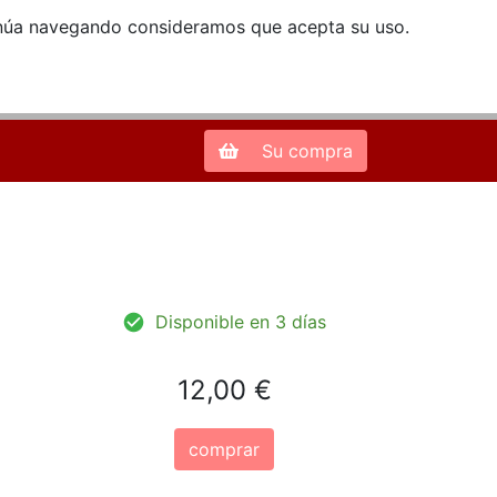
ntinúa navegando consideramos que acepta su uso.
Zona de Clientes
28013 Madrid |
913 66 41 41
| libreriamendez@telefonica.net
Su compra
Disponible en 3 días
12,00 €
comprar