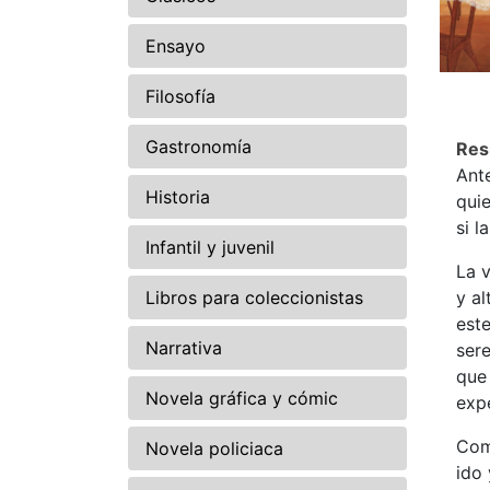
Ensayo
Filosofía
Gastronomía
Re
Ante
Historia
qui
si l
Infantil y juvenil
La 
Libros para coleccionistas
y a
este
Narrativa
sere
que 
Novela gráfica y cómic
exp
Comp
Novela policiaca
ido 