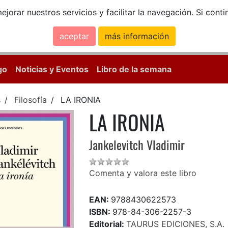
ejorar nuestros servicios y facilitar la navegación. Si co
aceptar
más información
Calle Mayor, 18, 
go
Noticias y Eventos
Libro de la semana
s
Filosofía
LA IRONIA
LA IRONIA
Jankelevitch Vladimir
Comenta y valora este libro
EAN:
9788430622573
ISBN:
978-84-306-2257-3
Editorial:
TAURUS EDICIONES, S.A.