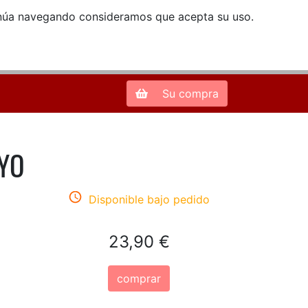
ntinúa navegando consideramos que acepta su uso.
Zona de Clientes
28013 Madrid |
913 66 41 41
| libreriamendez@telefonica.net
Su compra
 YO
Disponible bajo pedido
23,90 €
comprar