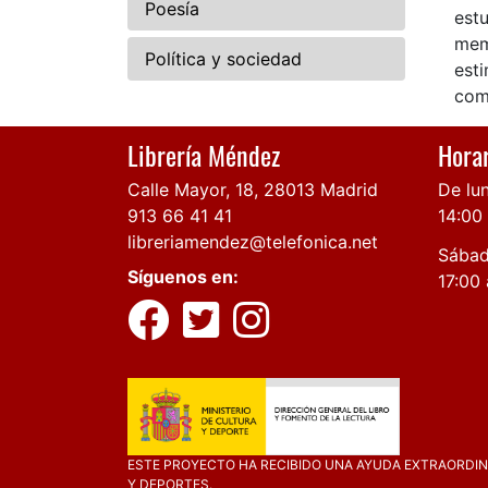
Poesía
estu
memo
Política y sociedad
esti
com
Librería Méndez
Horar
Calle Mayor, 18, 28013 Madrid
De lun
913 66 41 41
14:00
libreriamendez@telefonica.net
Sábad
Síguenos en:
17:00 
ESTE PROYECTO HA RECIBIDO UNA AYUDA EXTRAORDINA
Y DEPORTES.