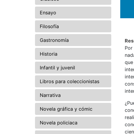
Ensayo
Filosofía
Gastronomía
Re
Por
Historia
nad
que
Infantil y juvenil
int
inte
Libros para coleccionistas
con
int
Narrativa
¿Pu
Novela gráfica y cómic
con
rea
Novela policiaca
con
cien