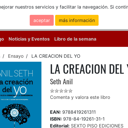
ejorar nuestros servicios y facilitar la navegación. Si co
aceptar
más información
Calle Mayor, 18, 
go
Noticias y Eventos
Libro de la semana
s
Ensayo
LA CREACION DEL YO
LA CREACION DEL
Seth Anil
Comenta y valora este libro
EAN:
9788419261311
ISBN:
978-84-19261-31-1
Editorial:
SEXTO PISO EDICIONES