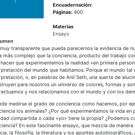
Encuadernación:
Páginas:
400
Materias
Ensayo
sumen
 muy transparente que pueda parecernos la evidencia de n
a más complejo que la conciencia, producto del trabajo co
 hacen que experimentemos la realidad «en primera perso
erpretación del mundo que habitamos. Porque el mundo tal 
rpretación, o, en palabras de Anil Seth, una suerte de aluc
struyen para nosotros un universo de colores, formas y so
eractuamos y nos relacionamos con el mundo y con los dem
ede medirse el grado de conciencia como hacemos, por eje
ciencia los animales? ¿Por qué experimentamos la vida en
lidad compartida o cada «yo» tiene la propia? ¿Podemos co
ciencia? En este fascinante ensayo, que mezcla de manera 
cia, la filosofía, la literatura y los apuntes autobiográficos,