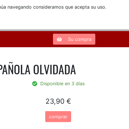
ntinúa navegando consideramos que acepta su uso.
Zona de Clientes
28013 Madrid |
913 66 41 41
| libreriamendez@telefonica.net
Su compra
PAÑOLA OLVIDADA
Disponible en 3 días
23,90 €
comprar