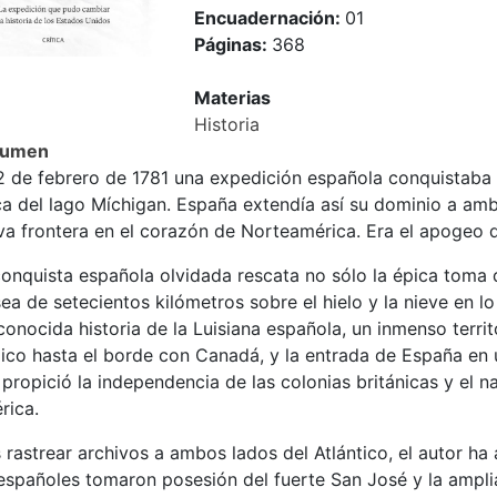
Encuadernación:
01
Páginas:
368
Materias
Historia
sumen
12 de febrero de 1781 una expedición española conquistaba 
a del lago Míchigan. España extendía así su dominio a amba
va frontera en el corazón de Norteamérica. Era el apogeo d
onquista española olvidada rescata no sólo la épica toma 
ea de setecientos kilómetros sobre el hielo y la nieve en l
onocida historia de la Luisiana española, un inmenso terri
ico hasta el borde con Canadá, y la entrada de España en 
propició la independencia de las colonias británicas y el 
rica.
 rastrear archivos a ambos lados del Atlántico, el autor ha 
españoles tomaron posesión del fuerte San José y la ampli