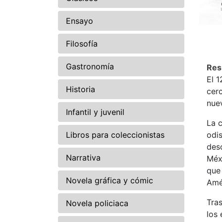
Ensayo
Filosofía
Gastronomía
Re
El 
Historia
cerc
nue
Infantil y juvenil
La c
Libros para coleccionistas
odis
desc
Narrativa
Méx
que 
Novela gráfica y cómic
Amé
Tras
Novela policiaca
los 