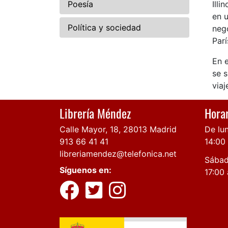
Poesía
Illi
en u
Política y sociedad
neg
Parí
En e
se s
viaj
Librería Méndez
Horar
Calle Mayor, 18, 28013 Madrid
De lun
913 66 41 41
14:00
libreriamendez@telefonica.net
Sábad
Síguenos en:
17:00 