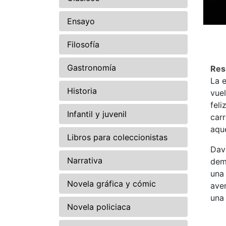
Ensayo
Filosofía
Gastronomía
Re
La e
Historia
vue
fel
Infantil y juvenil
carr
aque
Libros para coleccionistas
Dav
Narrativa
dem
una 
Novela gráfica y cómic
aven
una
Novela policiaca