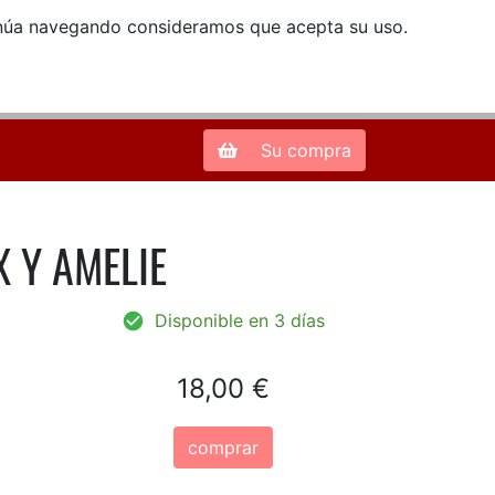
ntinúa navegando consideramos que acepta su uso.
Zona de Clientes
28013 Madrid |
913 66 41 41
| libreriamendez@telefonica.net
Su compra
 Y AMELIE
Disponible en 3 días
18,00 €
comprar