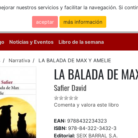
ejorar nuestros servicios y facilitar la navegación. Si co
aceptar
más información
Calle Mayor, 18, 
go
Noticias y Eventos
Libro de la semana
s
Narrativa
LA BALADA DE MAX Y AMELIE
LA BALADA DE MAX
Safier David
Comenta y valora este libro
EAN:
9788432234323
ISBN:
978-84-322-3432-3
Editorial:
SEIX BARRAL S.A.