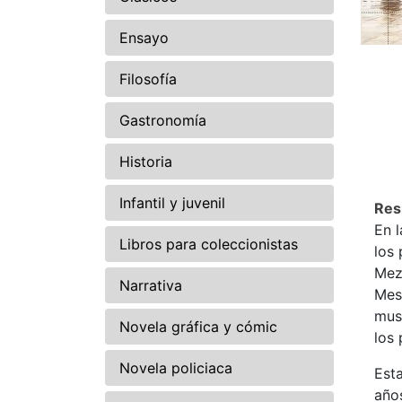
Ensayo
Filosofía
Gastronomía
Historia
Infantil y juvenil
Re
En l
Libros para coleccionistas
los 
Mez
Narrativa
Mesí
mus
Novela gráfica y cómic
los 
Novela policiaca
Esta
años