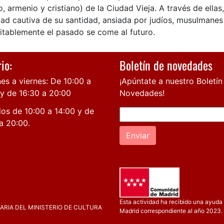
o, armenio y cristiano) de la Ciudad Vieja. A través de ella
ad cautiva de su santidad, ansiada por judíos, musulmanes 
itablemente el pasado se come al futuro.
io:
Boletín de novedades
es a viernes: De 10:00 a
¡Apúntate a nuestro Boletín
 y de 16:30 a 20:00
Novedades!
os de 10:00 a 14:00 y de
a 20:00.
Enviar
Esta actividad ha recibido una ayuda 
RIA DEL MINISTERIO DE CULTURA
Madrid correspondiente al año 2023.