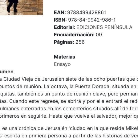
EAN:
9788499429861
ISBN:
978-84-9942-986-1
Editorial:
EDICIONES PENÍNSULA
Encuadernación:
00
Páginas:
256
Materias
Ensayo
sumen
a Ciudad Vieja de Jerusalén siete de las ocho puertas que d
puntos de reunión. La octava, la Puerta Dorada, situada en 
quitas, también es un punto de reunión clave, pero permane
as. Cuando este regrese, se abrirá y por ella entrará el re
ulmanes enterrados en los cementerios situados allí de for
primeros en seguirle. Hasta que vuelva el salvador, mejor q
 es una crónica de Jerusalén 'ciudad en la que reside Mike
' escrita en primera persona a partir de las historias de v