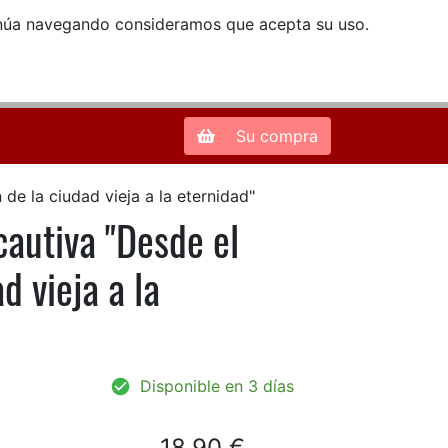
ntinúa navegando consideramos que acepta su uso.
Zona de Clientes
28013 Madrid |
913 66 41 41
| libreriamendez@telefonica.net
Su compra
de la ciudad vieja a la eternidad"
cautiva "Desde el
d vieja a la
Disponible en 3 días
18,90 €