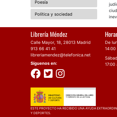
Poesía
judí
ciud
Política y sociedad
inev
Librería Méndez
Horar
Calle Mayor, 18, 28013 Madrid
De lun
913 66 41 41
14:00
libreriamendez@telefonica.net
Sábad
Síguenos en:
17:00 
ESTE PROYECTO HA RECIBIDO UNA AYUDA EXTRAORDINA
Y DEPORTES.