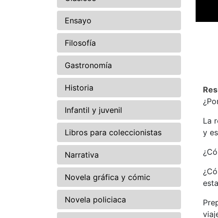
Ensayo
Filosofía
Gastronomía
Historia
Re
¿Po
Infantil y juvenil
La r
Libros para coleccionistas
y es
¿Có
Narrativa
¿Có
Novela gráfica y cómic
esta
Novela policiaca
Prep
viaj