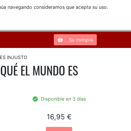
ntinúa navegando consideramos que acepta su uso.
Zona de Clientes
28013 Madrid |
913 66 41 41
| libreriamendez@telefonica.net
Su compra
ES INJUSTO
 QUÉ EL MUNDO ES
Disponible en 3 días
16,95 €