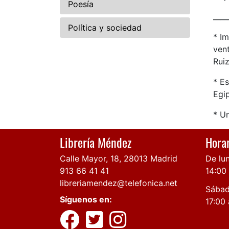
Poesía
____
Política y sociedad
* Im
ven
Ruiz
* E
Egip
* U
Librería Méndez
Horar
Calle Mayor, 18, 28013 Madrid
De lun
913 66 41 41
14:00
libreriamendez@telefonica.net
Sábad
Síguenos en:
17:00 