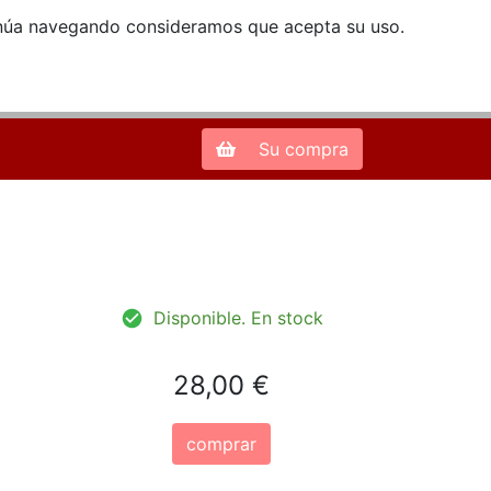
ntinúa navegando consideramos que acepta su uso.
Zona de Clientes
28013 Madrid |
913 66 41 41
| libreriamendez@telefonica.net
Su compra
Disponible. En stock
28,00 €
comprar