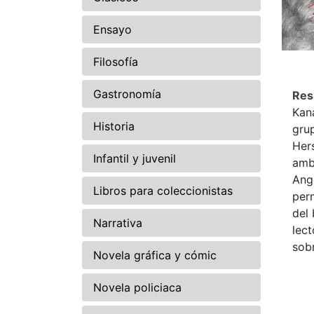
Ensayo
Filosofía
Gastronomía
Re
Kana
Historia
grup
Hers
Infantil y juvenil
ambo
Ange
Libros para coleccionistas
perm
del 
Narrativa
lec
sob
Novela gráfica y cómic
Novela policiaca