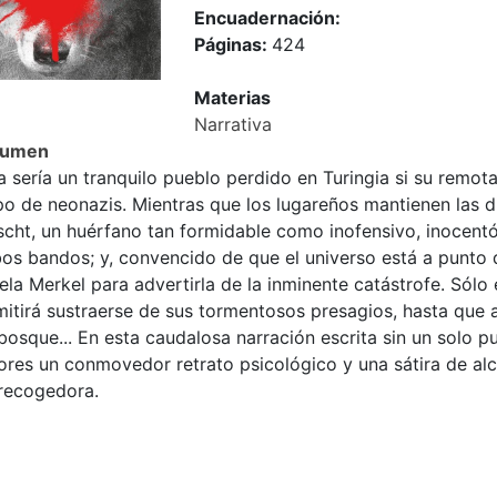
Encuadernación:
Páginas:
424
Materias
Narrativa
sumen
 sería un tranquilo pueblo perdido en Turingia si su remot
o de neonazis. Mientras que los lugareños mantienen las di
cht, un huérfano tan formidable como inofensivo, inocentó
s bandos; y, convencido de que el universo está a punto de
la Merkel para advertirla de la inminente catástrofe. Sólo
itirá sustraerse de sus tormentosos presagios, hasta que a
bosque... En esta caudalosa narración escrita sin un solo pu
tores un conmovedor retrato psicológico y una sátira de a
recogedora.