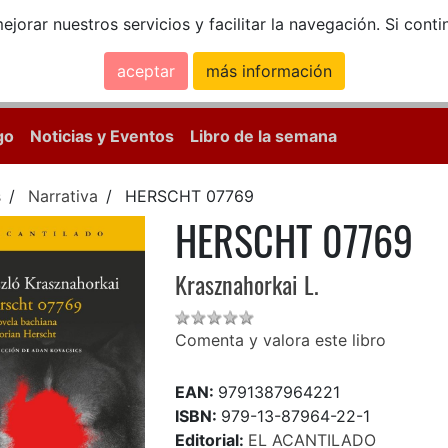
ejorar nuestros servicios y facilitar la navegación. Si co
aceptar
más información
Calle Mayor, 18, 
go
Noticias y Eventos
Libro de la semana
s
Narrativa
HERSCHT 07769
HERSCHT 07769
Krasznahorkai L.
Comenta y valora este libro
EAN:
9791387964221
ISBN:
979-13-87964-22-1
Editorial:
EL ACANTILADO