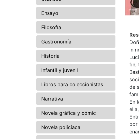
Ensayo
Filosofía
Re
Gastronomía
Doñ
inm
Historia
Luc
fin,
Infantil y juvenil
Bast
soci
Libros para coleccionistas
de s
fami
Narrativa
En l
ella
Novela gráfica y cómic
Ent
por 
Novela policiaca
ena