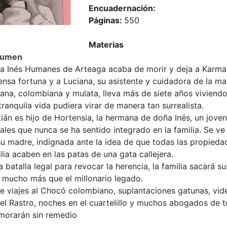
Encuadernación:
Páginas:
550
Materias
sumen
a Inés Humanes de Arteaga acaba de morir y deja a Karma, 
ensa fortuna y a Luciana, su asistente y cuidadora de la m
iana, colombiana y mulata, lleva más de siete años viviend
 tranquila vida pudiera virar de manera tan surrealista.
ián es hijo de Hortensia, la hermana de doña Inés, un jove
ales que nunca se ha sentido integrado en la familia. Se ve
u madre, indignada ante la idea de que todas las propieda
lia acaben en las patas de una gata callejera.
a batalla legal para revocar la herencia, la familia sacará 
, mucho más que el millonario legado.
re viajes al Chocó colombiano, suplantaciones gatunas, vi
el Rastro, noches en el cuartelillo y muchos abogados de t
morarán sin remedio