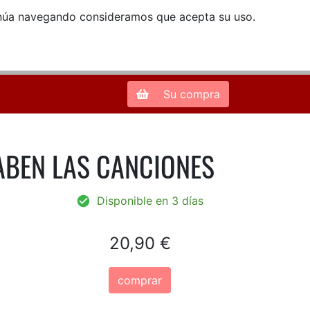
ntinúa navegando consideramos que acepta su uso.
Zona de Clientes
28013 Madrid |
913 66 41 41
| libreriamendez@telefonica.net
Su compra
ABEN LAS CANCIONES
Disponible en 3 días
20,90 €
comprar