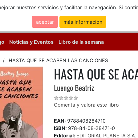
ejorar nuestros servicios y facilitar la navegación. Si co
aceptar
más información
Calle Mayor, 18, 
go
Noticias y Eventos
Libro de la semana
s
HASTA QUE SE ACABEN LAS CANCIONES
HASTA QUE SE AC
Luengo Beatriz
Comenta y valora este libro
EAN:
9788408284710
ISBN:
978-84-08-28471-0
Editorial:
EDITORIAL PLANETA S.A.