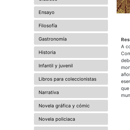
Ensayo
Filosofía
Gastronomía
Re
A co
Historia
Com
debe
Infantil y juvenil
mon
año
Libros para coleccionistas
esen
que 
Narrativa
mun
Novela gráfica y cómic
Novela policiaca