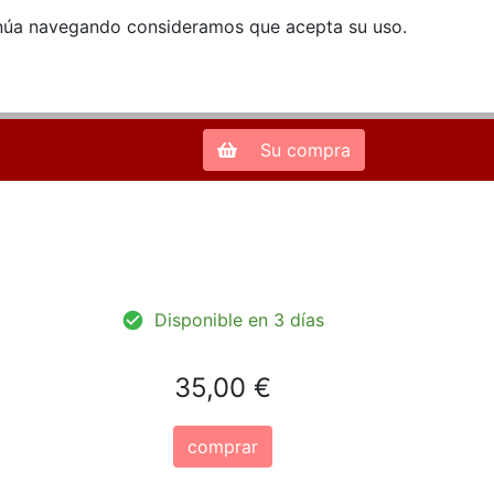
ntinúa navegando consideramos que acepta su uso.
Zona de Clientes
28013 Madrid |
913 66 41 41
| libreriamendez@telefonica.net
Su compra
Disponible en 3 días
35,00 €
comprar