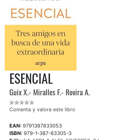
ESENCIAL
Guix X.- Miralles F.- Rovira A.
Comenta y valora este libro
EAN:
9791387833053
ISBN:
979-1-387-83305-3