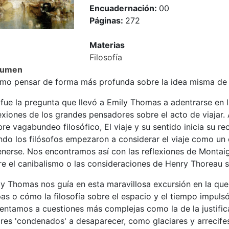
Encuadernación:
00
Páginas:
272
Materias
Filosofía
sumen
mo pensar de forma más profunda sobre la idea misma de 
fue la pregunta que llevó a Emily Thomas a adentrarse en la
exiones de los grandes pensadores sobre el acto de viajar. 
ibre vagabundeo filosófico, El viaje y su sentido inicia su r
ndo los filósofos empezaron a considerar el viaje como un 
enerse. Nos encontramos así con las reflexiones de Montaig
e el canibalismo o las consideraciones de Henry Thoreau so
ly Thomas nos guía en esta maravillosa excursión en la que
s o cómo la filosofía sobre el espacio y el tiempo impuls
entamos a cuestiones más complejas como la de la justifica
ares 'condenados' a desaparecer, como glaciares y arrecife