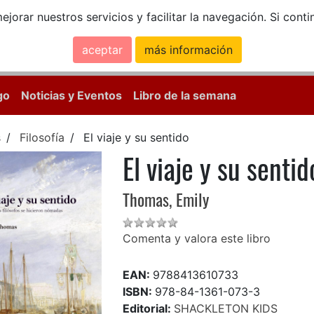
ejorar nuestros servicios y facilitar la navegación. Si co
aceptar
más información
Calle Mayor, 18, 
go
Noticias y Eventos
Libro de la semana
s
Filosofía
El viaje y su sentido
El viaje y su sentid
Thomas, Emily
Comenta y valora este libro
EAN:
9788413610733
ISBN:
978-84-1361-073-3
Editorial:
SHACKLETON KIDS