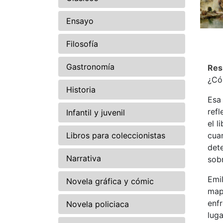
Ensayo
Filosofía
Gastronomía
Re
¿Có
Historia
Esa 
refl
Infantil y juvenil
el l
Libros para coleccionistas
cua
det
Narrativa
sobr
Emi
Novela gráfica y cómic
mapa
enfr
Novela policiaca
lug