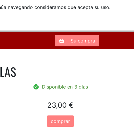
ntinúa navegando consideramos que acepta su uso.
Zona de Clientes
28013 Madrid |
913 66 41 41
| libreriamendez@telefonica.net
Su compra
SLAS
Disponible en 3 días
23,00 €
comprar