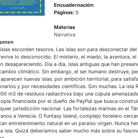
Encuadernación:
Páginas:
0
Materias
Narrativa
sumen
islas esconden tesoros. Las islas son para desconectar del 
evive lo desconocido. El misterio, el miedo, la aventura, 
én desapareciendo. Día a día, islas antiguas que han prese
cambio climático. Sin embargo, el ser humano destruye, per
aparecen nuevas islas: por ambición territorial, para satisf
onarios y por necesidades científicas. Son muchas. La isl
000 m3 de residuos radiactivos bajo una cúpula amenazada 
topía financiada por el dueño de PayPal que busca construi
quier jurisdicción nacional. Las fortalezas marinas en el T
anos a Venecia. O Funtasy Island, complejo hotelero cerca
can entretenimiento natural en un paraíso virgen. Nunca he
a isla. Quizá deberíamos saber mucho más sobre su fascina