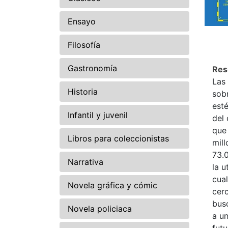
Ensayo
Filosofía
Gastronomía
Re
Las 
Historia
sobr
est
Infantil y juvenil
del 
que 
Libros para coleccionistas
mill
73.
Narrativa
la u
cual
Novela gráfica y cómic
cerc
bus
Novela policiaca
a un