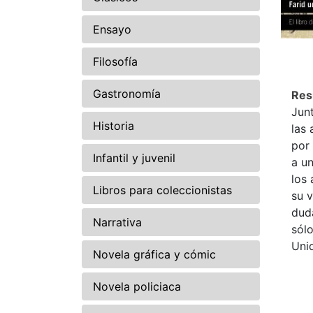
Ensayo
Filosofía
Gastronomía
Re
Junt
Historia
las 
por 
Infantil y juvenil
a un
los 
Libros para coleccionistas
su v
dud
Narrativa
sólo
Uni
Novela gráfica y cómic
Novela policiaca