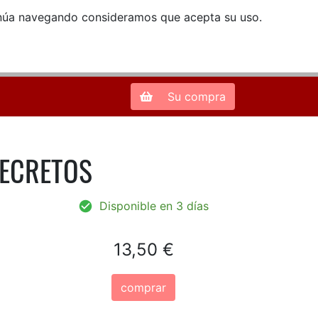
ntinúa navegando consideramos que acepta su uso.
Zona de Clientes
28013 Madrid |
913 66 41 41
| libreriamendez@telefonica.net
Su compra
SECRETOS
Disponible en 3 días
13,50 €
comprar