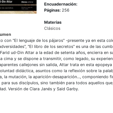
Encuadernación:
Páginas:
256
Materias
Clásicos
sumen
o con "El lenguaje de los pájaros" -presente ya en esta colec
adversidades", "El libro de los secretos" es una de las cum
Farid ud-Din Attar a la edad de setenta años, encierra en s
a cima y se dispone a transmitir, como legado, su experienc
aparentes callejones sin salida, Attar trata en esta epopey
oluntad didáctica, asuntos como la reflexión sobre la palabr
a, la mutación, la aparición-desaparición..., componiendo 
 para sus discípulos, sino también para todos aquellos que, 
dad. Versión de Clara Janés y Said Garby.