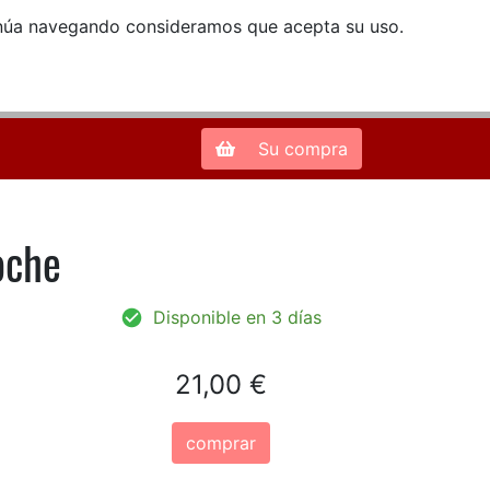
ntinúa navegando consideramos que acepta su uso.
Zona de Clientes
28013 Madrid |
913 66 41 41
| libreriamendez@telefonica.net
Su compra
oche
Disponible en 3 días
21,00 €
comprar