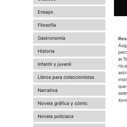
Ensayo
Filosofía
Gastronomía
Re
Augi
Historia
pero
al f
Infantil y juvenil
nica
astr
Libros para coleccionistas
inst
que 
Narrativa
sean
ayud
Novela gráfica y cómic
Novela policiaca