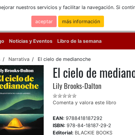
ejorar nuestros servicios y facilitar la navegación. Si co
aceptar
más información
Calle Mayor, 18, 
go
Noticias y Eventos
Libro de la semana
s
Narrativa
El cielo de medianoche
El cielo de median
Lily Brooks-Dalton
Comenta y valora este libro
EAN:
9788418187292
ISBN:
978-84-18187-29-2
Editorial:
BLACKIE BOOKS